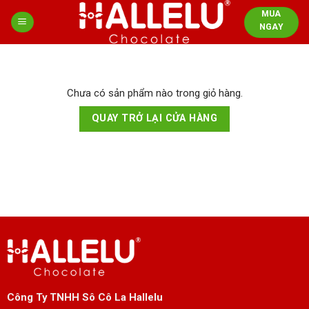
Skip
MUA
to
NGAY
content
Chưa có sản phẩm nào trong giỏ hàng.
QUAY TRỞ LẠI CỬA HÀNG
Công Ty TNHH Sô Cô La Hallelu