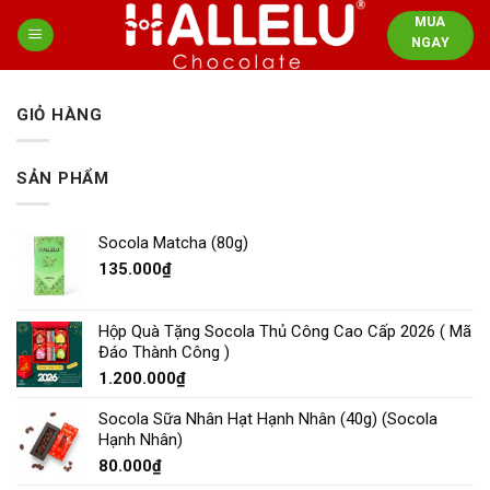
Skip
MUA
to
NGAY
content
GIỎ HÀNG
SẢN PHẨM
Socola Matcha (80g)
135.000
₫
Hộp Quà Tặng Socola Thủ Công Cao Cấp 2026 ( Mã
Đáo Thành Công )
1.200.000
₫
Socola Sữa Nhân Hạt Hạnh Nhân (40g) (Socola
Hạnh Nhân)
80.000
₫