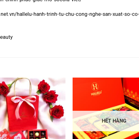
e.net.vn/hallelu-hanh-trinh-tu-chu-cong-nghe-san-xuat-so-co-
beauty
HẾT HÀNG