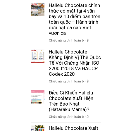
Hallelu Chocolate chính
thức có mặt tại 4 sân
bay và 10 điểm bán trên
toàn quốc – Hành trình
đưa hạt ca cao Việt
vươn xa
ở
Chức năng bình luận bị tắt
Hallelu
Chocolate
Hallelu Chocolate
chính
Khẳng Định Vị Thế Quốc
thức
Tế Với Chứng Nhận ISO
có
22000:2018 Và HACCP
mặt
Codex 2020
tại
ở
Chức năng bình luận bị tắt
4
Hallelu
sân
Chocolate
Điều Gì Khiến Hallelu
bay
Khẳng
Chocolate Xuất Hiện
và
Định
Trên Báo Nhật
10
Vị
điểm
(Hataraku Mama)?
Thế
bán
ở
Chức năng bình luận bị tắt
Quốc
trên
Điều
Tế
toàn
Gì
Hallelu Chocolate Xuất
Với
quốc