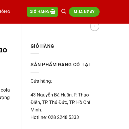
MUA NGAY
HÔNG
GIỎ HÀNG
GIỎ HÀNG
ao
SẢN PHẨM ĐANG CÓ TẠI
Cửa hàng:
ocola
43 Nguyễn Bá Huân, P. Thảo
hượng
Điền, TP. Thủ Đức, TP. Hồ Chí
Minh.
h Công ) số lượng
Hotline: 028 2248 5333