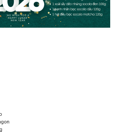
o
 ngon
ng