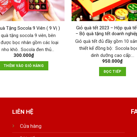
Giỏ quà tết 2023 – Hộp quà tế
à Tặng Socola 9 Viên ( 9 Vị )
– Bộ quà tặng tết doanh nghiệ
quà tặng socola 9 viên, bên
Giỏ quà tết đủ đầy gồm 10 sả
 được bọc nhân gồm các loại
thiết kế đồng bộ: Socola bọ
, nho khô.. Socola đen thủ…
dinh dưỡng cao cấp:…
300.000
₫
950.000
₫
THÊM VÀO GIỎ HÀNG
ĐỌC TIẾP
F
LIÊN HỆ
Cửa hàng