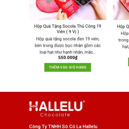
Hộp Quà Tặng Socola Thủ Công 19
Hộp Qu
Viên ( 9 Vị )
Hộp 
Hộp quà tặng socola đen 19 viên,
trong
bên trong được bọc nhân gồm các
hạt
loại hạt như hạnh nhân, mắc…
550.000
₫
THÊM VÀO GIỎ HÀNG
Công Ty TNHH Sô Cô La Hallelu