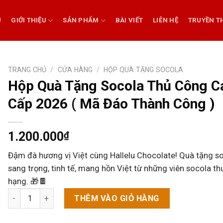
Ủ
GIỚI THIỆU
SẢN PHẨM
BÀI VIẾT
LIÊN HỆ
TRUYỀN T
TRANG CHỦ
/
CỬA HÀNG
/
HỘP QUÀ TẶNG SOCOLA
Hộp Quà Tặng Socola Thủ Công C
Cấp 2026 ( Mã Đáo Thành Công )
1.200.000
₫
Đậm đà hương vị Việt cùng Hallelu Chocolate! Quà tặng s
sang trọng, tinh tế, mang hồn Việt từ những viên socola t
hạng. 🎁🍫
Hộp Quà Tặng Socola Thủ Công Cao Cấp 2026 ( Mã Đáo Thàn
THÊM VÀO GIỎ HÀNG