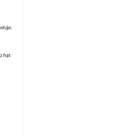
Trẻ
Tiêu
Biểu
TP.HCM
Năm
 nhận.
2023”
ừ hạt