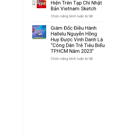
Khiến
Hiện Trên Tạp Chí Nhật
Chứng
–
Hallelu
Bản Vietnam Sketch
Nhận
Hành
Chocolate
ISO
trình
ở
Chức năng bình luận bị tắt
Xuất
22000:2018
đưa
Hallelu
Hiện
Và
hạt
Chocolate
Giám Đốc Điều Hành
Trên
HACCP
ca
Xuất
Hallelu Nguyễn Hồng
Báo
Codex
cao
Hiện
Huy Được Vinh Danh Là
Nhật
2020
Việt
Trên
“Công Dân Trẻ Tiêu Biểu
(Hataraku
vươn
Tạp
TP.HCM Năm 2023”
Mama)?
xa
Chí
ở
Chức năng bình luận bị tắt
Nhật
Giám
Bản
Đốc
Vietnam
Điều
Sketch
Hành
Hallelu
Nguyễn
Hồng
Huy
Được
Vinh
Danh
Là
“Công
Dân