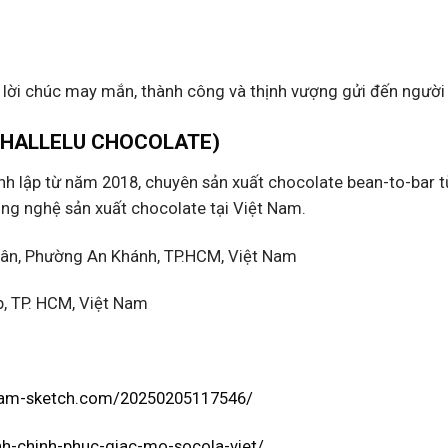
 lời chúc may mắn, thành công và thịnh vượng gửi đến người
 (HALLELU CHOCOLATE)
h lập từ năm 2018, chuyên sản xuất chocolate bean-to-bar t
ông nghệ sản xuất chocolate tại Việt Nam.
ân, Phường An Khánh, TP.HCM, Việt Nam
, TP. HCM, Việt Nam
tnam-sketch.com/20250205117546/
inh-chinh-phuc-giac-mo-socola-viet/