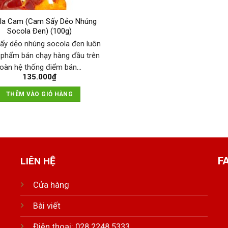
la Cam (Cam Sấy Dẻo Nhúng
Socola Đen) (100g)
ấy dẻo nhúng socola đen luôn
n phẩm bán chạy hàng đầu trên
toàn hệ thống điểm bán…
135.000
₫
THÊM VÀO GIỎ HÀNG
F
LIÊN HỆ
Cửa hàng
Bài viết
Điện thoại: 028 2248 5333