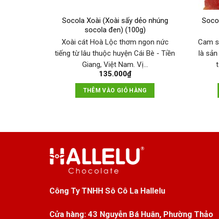
Socola Xoài (Xoài sấy dẻo nhúng
Soco
socola đen) (100g)
Xoài cát Hoà Lộc thơm ngon nức
Cam s
tiếng từ lâu thuộc huyện Cái Bè - Tiền
là sả
Giang, Việt Nam. Vị…
135.000
₫
THÊM VÀO GIỎ HÀNG
Công Ty TNHH Sô Cô La Hallelu
Cửa hàng:
43 Nguyễn Bá Huân, Phường Thảo