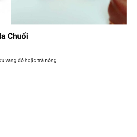
a Chuối
ợu vang đỏ hoặc trà nóng