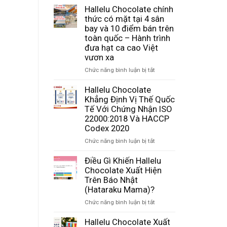
Hallelu Chocolate chính
thức có mặt tại 4 sân
bay và 10 điểm bán trên
toàn quốc – Hành trình
đưa hạt ca cao Việt
vươn xa
ở
Chức năng bình luận bị tắt
Hallelu
Chocolate
Hallelu Chocolate
chính
Khẳng Định Vị Thế Quốc
thức
Tế Với Chứng Nhận ISO
có
22000:2018 Và HACCP
mặt
Codex 2020
tại
ở
Chức năng bình luận bị tắt
4
Hallelu
sân
Chocolate
Điều Gì Khiến Hallelu
bay
Khẳng
Chocolate Xuất Hiện
và
Định
Trên Báo Nhật
10
Vị
điểm
(Hataraku Mama)?
Thế
bán
ở
Chức năng bình luận bị tắt
Quốc
trên
Điều
Tế
toàn
Gì
Hallelu Chocolate Xuất
Với
quốc