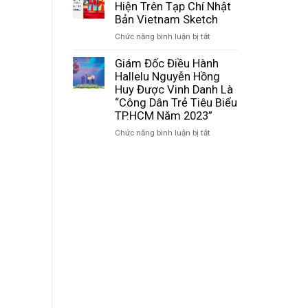
Khiến
Hiện Trên Tạp Chí Nhật
Chứng
–
Hallelu
Bản Vietnam Sketch
Nhận
Hành
Chocolate
ISO
trình
ở
Chức năng bình luận bị tắt
Xuất
22000:2018
đưa
Hallelu
Hiện
Và
hạt
Chocolate
Giám Đốc Điều Hành
Trên
HACCP
ca
Xuất
Hallelu Nguyễn Hồng
Báo
Codex
cao
Hiện
Huy Được Vinh Danh Là
Nhật
2020
Việt
Trên
“Công Dân Trẻ Tiêu Biểu
(Hataraku
vươn
Tạp
TP.HCM Năm 2023”
Mama)?
xa
Chí
ở
Chức năng bình luận bị tắt
Nhật
Giám
Bản
Đốc
Vietnam
Điều
Sketch
Hành
Hallelu
Nguyễn
Hồng
Huy
Được
Vinh
Danh
Là
“Công
Dân