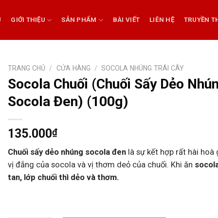
Ủ
GIỚI THIỆU
SẢN PHẨM
BÀI VIẾT
LIÊN HỆ
TRUYỀN T
TRANG CHỦ
/
CỬA HÀNG
/
SOCOLA NHÚNG TRÁI CÂY
Socola Chuối (Chuối Sấy Dẻo Nhú
Socola Đen) (100g)
135.000
₫
Chuối sấy dẻo nhúng socola đen
là sự kết hợp rất hài hoà
vị đắng của socola và vị thơm deỏ của chuối. Khi ăn
socol
tan, lớp chuối thì dẻo và thơm.