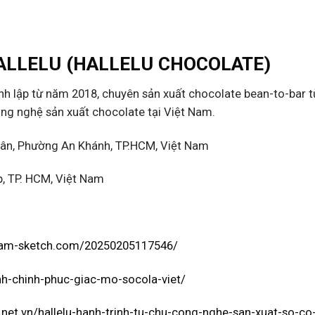
ALLELU (HALLELU CHOCOLATE)
h lập từ năm 2018, chuyên sản xuất chocolate bean-to-bar t
ông nghệ sản xuất chocolate tại Việt Nam.
ân, Phường An Khánh, TP.HCM, Việt Nam
, TP. HCM, Việt Nam
tnam-sketch.com/20250205117546/
inh-chinh-phuc-giac-mo-socola-viet/
e.net.vn/hallelu-hanh-trinh-tu-chu-cong-nghe-san-xuat-so-co-