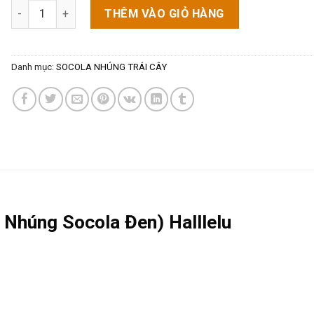
Socola Chuối (Chuối Sấy Dẻo Nhúng Socola Đen) (100g) số 
THÊM VÀO GIỎ HÀNG
Danh mục:
SOCOLA NHÚNG TRÁI CÂY
 Nhúng Socola Đen) Halllelu