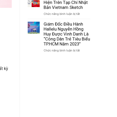
Khiến
Hiện Trên Tạp Chí Nhật
Chứng
–
Hallelu
Bản Vietnam Sketch
Nhận
Hành
Chocolate
ISO
trình
ở
Chức năng bình luận bị tắt
Xuất
22000:2018
đưa
Hallelu
Hiện
Và
hạt
Chocolate
Giám Đốc Điều Hành
Trên
HACCP
ca
Xuất
Hallelu Nguyễn Hồng
Báo
Codex
cao
Hiện
Huy Được Vinh Danh Là
Nhật
2020
Việt
Trên
“Công Dân Trẻ Tiêu Biểu
(Hataraku
vươn
Tạp
TP.HCM Năm 2023”
Mama)?
xa
Chí
ở
Chức năng bình luận bị tắt
Nhật
Giám
Bản
Đốc
Vietnam
Điều
Sketch
ất kỳ
Hành
Hallelu
Nguyễn
Hồng
Huy
Được
Vinh
Danh
Là
“Công
Dân