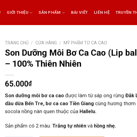
Ủ
GIỚI THIỆU
SẢN PHẨM
BÀI VIẾT
LIÊN HỆ
TRUYỀN T
TRANG CHỦ
/
CỬA HÀNG
/
MỸ PHẨM TỪ CA CAO
Son Dưỡng Môi Bơ Ca Cao (Lip ba
– 100% Thiên Nhiên
65.000
₫
Son dưỡng môi bơ ca cao
được làm từ sáp ong rừng
Đắk 
dầu dừa Bến Tre, bơ ca cao Tiền Giang
cùng hương thơm
socola nồng nàn quen thuộc của
Hallelu.
Sản phẩm có 2 màu:
Trắng tự nhiên
và
hồng nhẹ.