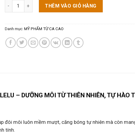
Son Dưỡng Môi Bơ Ca Cao (Lip balm) - 100% Thiên Nhiên số 
THÊM VÀO GIỎ HÀNG
Danh mục:
MỸ PHẨM TỪ CA CAO
ELU – DƯỠNG MÔI TỪ THIÊN NHIÊN, TỰ HÀO 
iúp đôi môi luôn mềm mượt, căng bóng tự nhiên mà còn man
h tính.