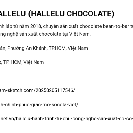
ALLELU (HALLELU CHOCOLATE)
h lập từ năm 2018, chuyên sản xuất chocolate bean-to-bar t
ông nghệ sản xuất chocolate tại Việt Nam.
ân, Phường An Khánh, TP.HCM, Việt Nam
, TP. HCM, Việt Nam
tnam-sketch.com/20250205117546/
inh-chinh-phuc-giac-mo-socola-viet/
e.net.vn/hallelu-hanh-trinh-tu-chu-cong-nghe-san-xuat-so-co-