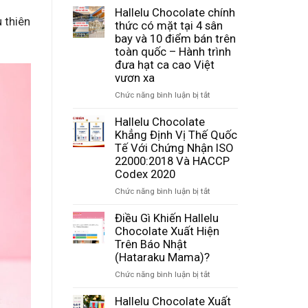
Hallelu Chocolate chính
 thiên
thức có mặt tại 4 sân
bay và 10 điểm bán trên
toàn quốc – Hành trình
đưa hạt ca cao Việt
vươn xa
ở
Chức năng bình luận bị tắt
Hallelu
Chocolate
Hallelu Chocolate
chính
Khẳng Định Vị Thế Quốc
thức
Tế Với Chứng Nhận ISO
có
22000:2018 Và HACCP
mặt
Codex 2020
tại
ở
Chức năng bình luận bị tắt
4
Hallelu
sân
Chocolate
Điều Gì Khiến Hallelu
bay
Khẳng
Chocolate Xuất Hiện
và
Định
Trên Báo Nhật
10
Vị
điểm
(Hataraku Mama)?
Thế
bán
ở
Chức năng bình luận bị tắt
Quốc
trên
Điều
Tế
toàn
Gì
Hallelu Chocolate Xuất
Với
quốc