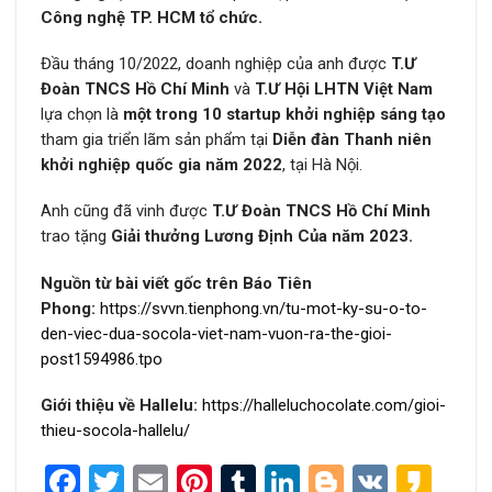
Công nghệ TP. HCM tổ chức.
Đầu tháng 10/2022, doanh nghiệp của anh được
T.Ư
Đoàn TNCS Hồ Chí Minh
và
T.Ư Hội LHTN Việt Nam
lựa chọn là
một trong 10 startup khởi nghiệp sáng tạo
tham gia triển lãm sản phẩm tại
Diễn đàn Thanh niên
khởi nghiệp quốc gia năm 2022
, tại Hà Nội.
Anh cũng đã vinh được
T.Ư Đoàn TNCS Hồ Chí Minh
trao tặng
Giải thưởng Lương Định Của năm 2023.
Nguồn từ bài viết gốc trên Báo Tiên
Phong:
https://svvn.tienphong.vn/tu-mot-ky-su-o-to-
den-viec-dua-socola-viet-nam-vuon-ra-the-gioi-
post1594986.tpo
Giới thiệu về Hallelu:
https://halleluchocolate.com/gioi-
thieu-socola-hallelu/
Facebook
Twitter
Email
Pinterest
Tumblr
LinkedIn
Blogger
VK
Kak