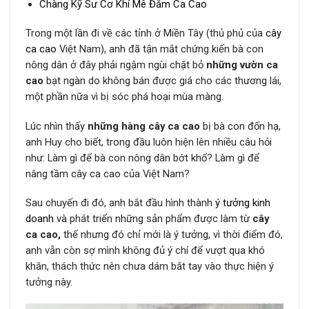
Chàng Kỹ Sư Cơ Khí Mê Đắm Ca Cao
Trong một lần đi về các tỉnh ở Miền Tây (thủ phủ của
cây
ca cao
Việt Nam), anh đã tận mắt chứng kiến bà con
nông dân ở đây phải ngậm ngùi chặt bỏ
những vườn ca
cao
bạt ngàn do không bán được giá cho các thương lái,
một phần nữa vì bị sóc phá hoại mùa màng.
Lúc nhìn thấy
những hàng cây ca cao
bị bà con đốn hạ,
anh Huy cho biết, trong đầu luôn hiện lên nhiều câu hỏi
như: Làm gì để bà con nông dân bớt khổ? Làm gì để
nâng tầm cây ca cao của Việt Nam?
Sau chuyến đi đó, anh bắt đầu hình thành
ý tưởng kinh
doanh
và phát triển những sản phẩm được làm từ
cây
ca cao,
thế nhưng đó chỉ mới là ý tưởng, vì thời điểm đó,
anh vẫn còn sợ mình không đủ ý chí để vượt qua khó
khăn, thách thức nên chưa dám bắt tay vào thực hiện ý
tưởng này.