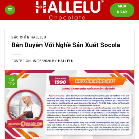
Skip
MUA
to
NGAY
content
BÁO CHÍ & HALLELU
Bén Duyên Với Nghề Sản Xuất Socola
POSTED ON
15/05/2026
BY
HALLELU
15
Th5