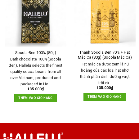
Thanh Socola Đen 70% + Hạt
Socola Đen 100% (80g)
Mắc Ca (80g) (Socola Mắc Ca)
Dark chocolate 100%(Socola
Hạt mắc ca được xem là nữ
đen). Hallelu selects the finest
hoàng của các loại hạt nhờ
quality cocoa beans from all
thành phần dinh dưỡng vượt
over Vietnam, produced and
trội và…
packaged in Ho…
135.000
₫
135.000
₫
THÊM VÀO GIỎ HÀNG
THÊM VÀO GIỎ HÀNG