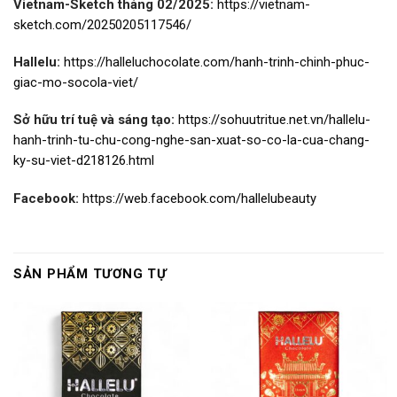
Vietnam-Sketch tháng 02/2025:
https://vietnam-
sketch.com/20250205117546/
Hallelu:
https://halleluchocolate.com/hanh-trinh-chinh-phuc-
giac-mo-socola-viet/
Sở hữu trí tuệ và sáng tạo:
https://sohuutritue.net.vn/hallelu-
hanh-trinh-tu-chu-cong-nghe-san-xuat-so-co-la-cua-chang-
ky-su-viet-d218126.html
Facebook:
https://web.facebook.com/hallelubeauty
SẢN PHẨM TƯƠNG TỰ